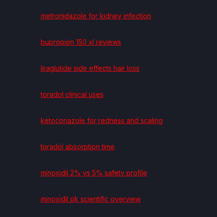
Pingback:
metronidazole for kidney infection
Pingback:
bupropion 150 xl reviews
Pingback:
liraglutide side effects hair loss
Pingback:
toradol clinical uses
Pingback:
ketoconazole for redness and scaling
Pingback:
toradol absorption time
Pingback:
minoxidil 2% vs 5% safety profile
Pingback:
minoxidil pk scientific overview