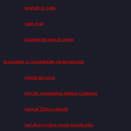
Pingback:
avanafil vs cialis
Pingback:
cialis fiyat
Pingback:
dutasteride topical cream
Pingback:
tirzepatide vs semaglutide cardiovascular
Pingback:
orlistat api price
Pingback:
injeção semaglutida efeitos colaterais
Pingback:
xenical 120mg capsule
Pingback:
can doxycycline cause muscle pain