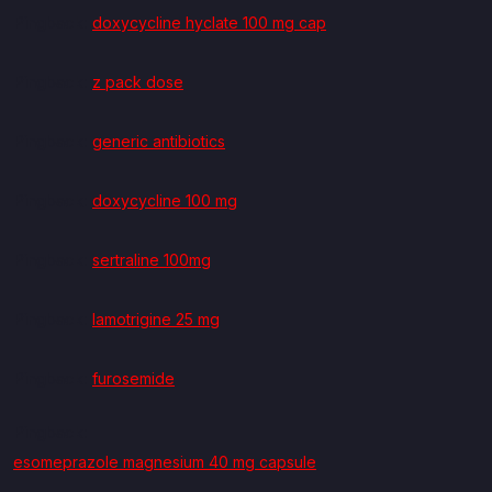
Pingback:
doxycycline hyclate 100 mg cap
Pingback:
z pack dose
Pingback:
generic antibiotics
Pingback:
doxycycline 100 mg
Pingback:
sertraline 100mg
Pingback:
lamotrigine 25 mg
Pingback:
furosemide
Pingback:
esomeprazole magnesium 40 mg capsule